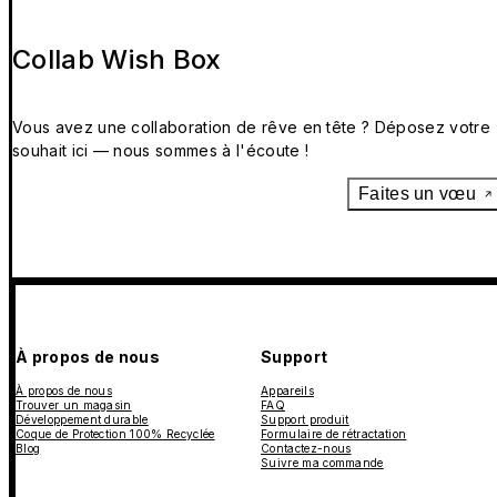
Collab Wish Box
Vous avez une collaboration de rêve en tête ? Déposez votre
souhait ici — nous sommes à l'écoute !
Faites un vœu
À propos de nous
Support
À propos de nous
Appareils
Trouver un magasin
FAQ
Développement durable
Support produit
Coque de Protection 100% Recyclée
Formulaire de rétractation
Blog
Contactez-nous
Suivre ma commande