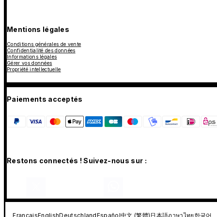
Mentions légales
Conditions générales de vente
Confidentialité des données
Informations légales
Gérer vos données
Propriété intellectuelle
Paiements acceptés
Restons connectés ! Suivez-nous sur :
Français
English
Deutschland
Español
中文 (繁體)
日本語
ภาษาไทย
한국어