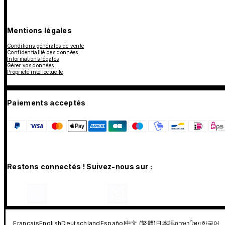
Mentions légales
Conditions générales de vente
Confidentialité des données
Informations légales
Gérer vos données
Propriété intellectuelle
Paiements acceptés
Restons connectés ! Suivez-nous sur :
Français
English
Deutschland
Español
中文 (繁體)
日本語
ภาษาไทย
한국어