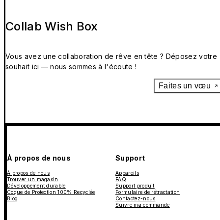
Collab Wish Box
Vous avez une collaboration de rêve en tête ? Déposez votre
souhait ici — nous sommes à l'écoute !
Faites un vœu
À propos de nous
Support
À propos de nous
Appareils
Trouver un magasin
FAQ
Développement durable
Support produit
Coque de Protection 100% Recyclée
Formulaire de rétractation
Blog
Contactez-nous
Suivre ma commande