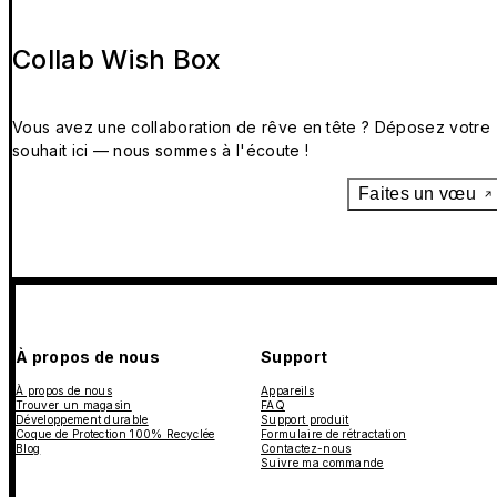
Collab Wish Box
Vous avez une collaboration de rêve en tête ? Déposez votre
souhait ici — nous sommes à l'écoute !
Faites un vœu
À propos de nous
Support
À propos de nous
Appareils
Trouver un magasin
FAQ
Développement durable
Support produit
Coque de Protection 100% Recyclée
Formulaire de rétractation
Blog
Contactez-nous
Suivre ma commande