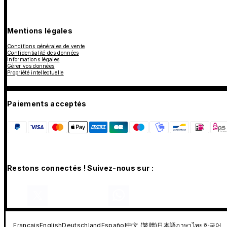
Mentions légales
Conditions générales de vente
Confidentialité des données
Informations légales
Gérer vos données
Propriété intellectuelle
Paiements acceptés
Restons connectés ! Suivez-nous sur :
Français
English
Deutschland
Español
中文 (繁體)
日本語
ภาษาไทย
한국어