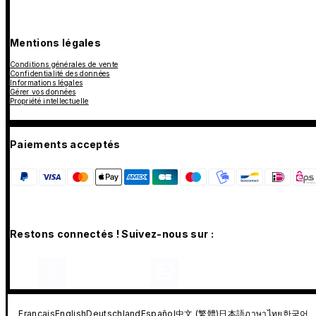
Mentions légales
Conditions générales de vente
Confidentialité des données
Informations légales
Gérer vos données
Propriété intellectuelle
Paiements acceptés
Restons connectés ! Suivez-nous sur :
Français
English
Deutschland
Español
中文 (繁體)
日本語
ภาษาไทย
한국어